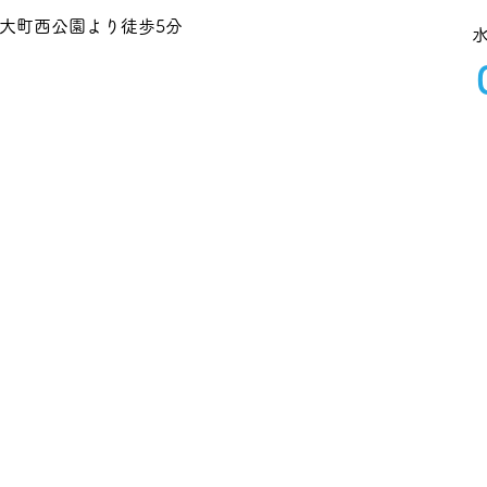
大町西公園より徒歩5分
目
検査・検診等
診療時間
医院概要
ア