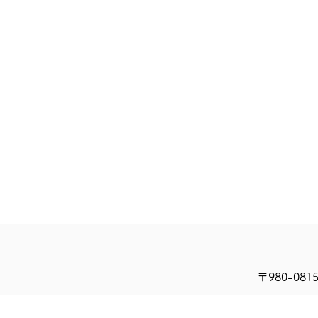
ホーム
診療科
〒980-08